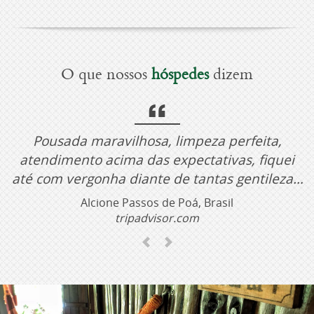
O que nossos
hóspedes
dizem
Pousada maravilhosa, limpeza perfeita,
atendimento acima das expectativas, fiquei
até com vergonha diante de tantas gentilezas.
O quarto é lindo e aconchegante, pensado
Alcione Passos de Poá, Brasil
para atender todas as necessidades dos
tripadvisor.com
hospedes, eles pensam em tudo.
Previous
Next